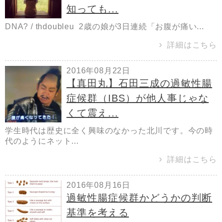
知っても...
DNA? / thdoubleu 2歳の娘が3日連続「お腹が痛い...
詳細はこちら
2016年08月22日
【真田丸】石田三成の過敏性腸
症候群（IBS）が他人事じゃな
くて震え...
学生時代は歴史に全く興味のなかった北川です。今の時
代のようにネット...
詳細はこちら
2016年08月16日
過敏性腸症候群かどうかの判断
基準を考える