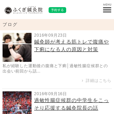
ブログ
2016年09月23日
鍼灸師が考える筋トレで腹痛や
下痢になる人の原因と対策
私が経験した運動後の腹痛と下痢│過敏性腸症候群との
出会い前回から話...
詳細はこちら
2016年09月16日
過敏性腸症候群の中学生をこっ
そり応援する鍼灸院長の話