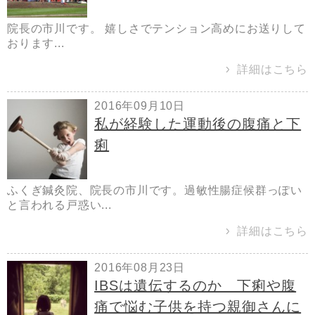
院長の市川です。 嬉しさでテンション高めにお送りして
おります...
詳細はこちら
2016年09月10日
私が経験した運動後の腹痛と下
痢
ふくぎ鍼灸院、院長の市川です。過敏性腸症候群っぽい
と言われる戸惑い...
詳細はこちら
2016年08月23日
IBSは遺伝するのか 下痢や腹
痛で悩む子供を持つ親御さんに