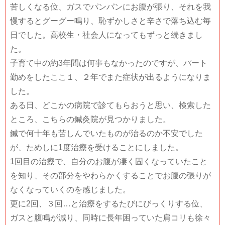
苦しくなる位、ガスでパンパンにお腹が張り、それを我
慢するとグーグー鳴り、恥ずかしさと辛さで落ち込む毎
日でした。高校生・社会人になってもずっと続きまし
た。
子育て中の約3年間は何事もなかったのですが、パート
勤めをしたここ１、２年でまた症状が出るようになりま
した。
ある日、どこかの病院で診てもらおうと思い、検索した
ところ、こちらの鍼灸院が見つかりました。
鍼で何十年も苦しんでいたものが治るのか不安でした
が、ためしに1度治療を受けることにしました。
1回目の治療で、自分のお腹が凄く固くなっていたこと
を知り、その部分をやわらかくすることでお腹の張りが
なくなっていくのを感じました。
更に2回、３回…と治療をするたびにびっくりする位、
ガスと腹鳴が減り、同時に長年困っていた肩コリも徐々