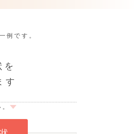
の一例です。
状を
ます
い。
症状