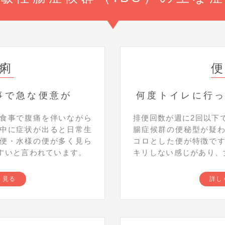
痢
事で急な便意が
何度トイレに行
食事で腹痛を伴いながら
排便回数が週に2回以下
中に症状が出ると日常生
腸症候群の便秘型が疑
便・水様の便が多く見ら
コロとした便が特徴で
すいと言われています。
キリしない感じがあり、
く見る
詳し