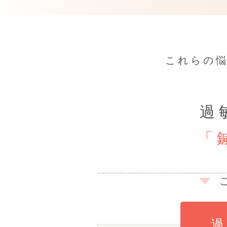
これらの
過
「
過