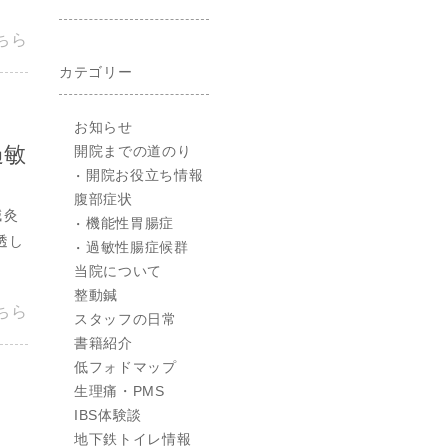
ちら
カテゴリー
お知らせ
過敏
開院までの道のり
開院お役立ち情報
腹部症状
鍼灸
機能性胃腸症
透し
過敏性腸症候群
当院について
整動鍼
ちら
スタッフの日常
書籍紹介
低フォドマップ
生理痛・PMS
IBS体験談
地下鉄トイレ情報