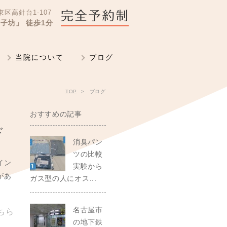
区高針台1-107
子坊」 徒歩1分
当院について
ブログ
TOP
ブログ
おすすめの記事
ド
消臭パン
ツの比較
イン
実験から
があ
ガス型の人にオス...
名古屋市
ちら
の地下鉄