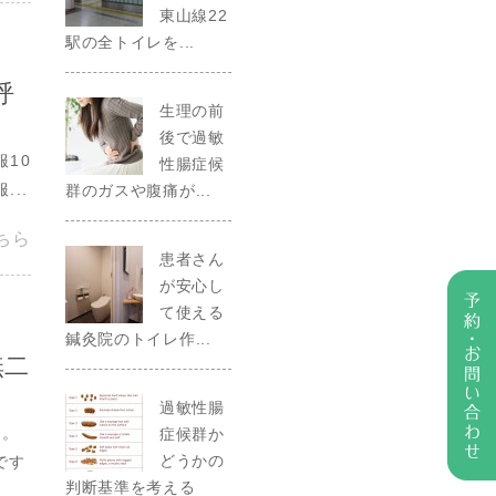
東山線22
駅の全トイレを...
呼
生理の前
後で過敏
10
性腸症候
..
群のガスや腹痛が...
ちら
患者さん
が安心し
て使える
鍼灸院のトイレ作...
無二
過敏性腸
す。
症候群か
どうかの
です
判断基準を考える